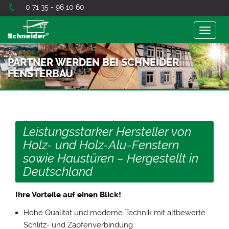
0 71 35 - 96 10 60
Toggle
navigat
PARTNER WERDEN BEI SCHNEIDER
FENSTERBAU
Leistungsstarker Hersteller von
Holz- und Holz-Alu-Fenstern
sowie Haustüren – Hergestellt in
Deutschland
Ihre Vorteile auf einen Blick!
Hohe Qualität und moderne Technik mit altbewerte
Schlitz- und Zapfenverbindung